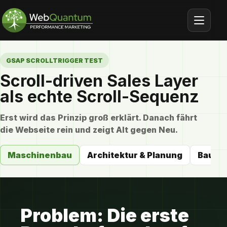
GSAP SCROLLTRIGGER TEST
Scroll-driven Sales Layer
SEO-Agentur Fulda
als echte Scroll-Sequenz
Google Ads
Erst wird das Prinzip groß erklärt. Danach fährt
die Webseite rein und zeigt Alt gegen Neu.
AI SEO
Maschinenbau
Architektur & Planung
Bauun
Verkaufsstarke Webseiten
Native Ads
Problem: Die erste