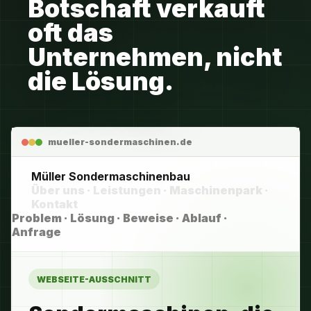
Botschaft verkauft
oft das
Fulda
Unternehmen, nicht
Frankfurt
die Lösung.
Hanau
Kassel
mueller-sondermaschinen.de
Marburg
Müller Sondermaschinenbau
Über uns · Leistungen · Maschinenpark ·
Würzburg
Kontakt
Problem · Lösung · Beweise · Ablauf ·
Eisenach
Anfrage
Suhl
WEBSEITE-AUSSCHNITT