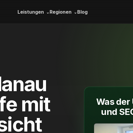
Leistungen
Regionen
Blog
Hanau
fe mit
Was der
und SEO
sicht